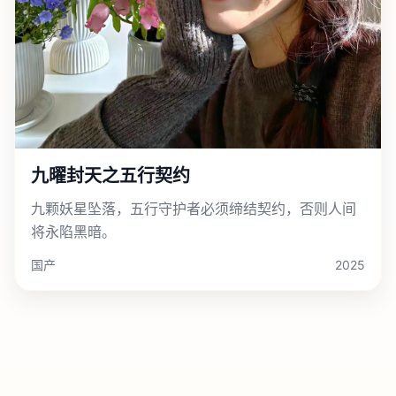
九曜封天之五行契约
九颗妖星坠落，五行守护者必须缔结契约，否则人间
将永陷黑暗。
国产
2025