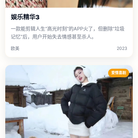
娱乐精华3
一款能剪辑人生“高光时刻”的APP火了，但删除“垃圾
记忆”后，用户开始失去情感甚至杀人。
欧美
2023
爱情喜剧