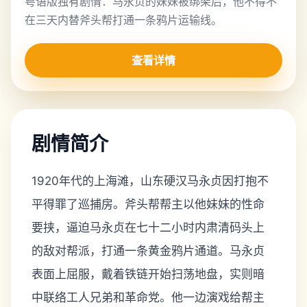
粤语版独有剧情：马永贞的妹妹被绑架后，他不得不
在三天内替斧头帮打通一条鸦片运输线。
查看详情
剧情简介
1920年代的上海滩，山东硬汉马永贞因打抱不
平得罪了巡捕房。斧头帮帮主以他妹妹的性命
要挟，逼迫马永贞在七十二小时内肃清码头上
的敌对帮派，打通一条黄金鸦片通道。马永贞
表面上屈服，戴着铁链开始扫荡地盘，实则暗
中联络工人兄弟和革命党。他一边演戏给帮主