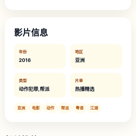
影片信息
年份
地区
2016
亚洲
类型
片单
动作犯罪,帮派
热播精选
亚洲
电影
动作
帮派
粤语
江湖