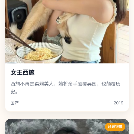
女王西施
西施不再是柔弱美人，她将亲手颠覆吴国，也颠覆历
史。
国产
2019
环球银幕