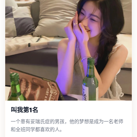
叫我第1名
一个患有妥瑞氏症的男孩，他的梦想是成为一名老师
和全班同学都喜欢的人。