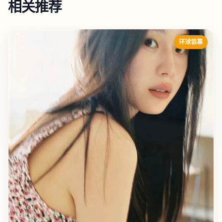
相关推荐
环球银幕