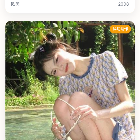
欧美
2008
科幻动作