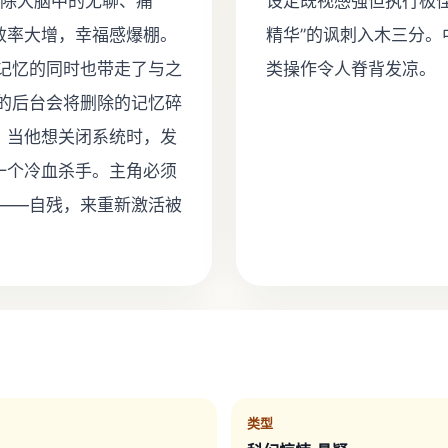
删除大脑中的无聊、痛
设定既视感强但执行极
效率大增，幸福感爆棚。
精华”的讽刺入木三分
记忆的同时也带走了与之
类操作令人脊背发凉。
P的后台会将删除的记忆碎
。当他想关闭系统时，发
一个冷血杀手。主角必须
——自残，来重新激活被
类型