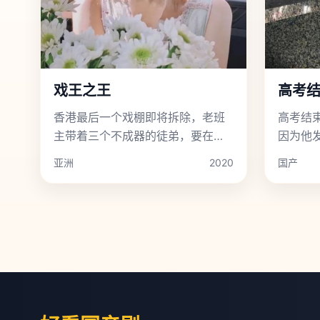
戏王之王
高考
香港最后一个戏棚即将拆除，老班
高考结
主带着三个不成器的徒弟，要在三
因为他
天内演一出能让神鬼落泪的《霸王
亚洲
2020
国产
别姬》。