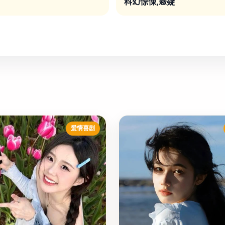
科幻惊悚,悬疑
爱情喜剧