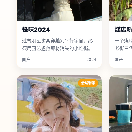
锋味2024
煤店
过气明星谢某穿越到平行宇宙，必
一个煤
须用厨艺拯救即将消失的小吃街。
老街三
国产
2024
国产
悬疑罪案