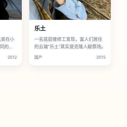
乐土
兄弟在小
一名底层维修工发现，富人们居住
同的深
的云端“乐土”其实是克隆人献祭场。
2012
国产
2015