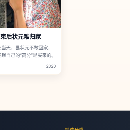
结束后状元难归家
束当天，县状元不敢回家，
发现自己的“高分”是买来的。
2020
精选分类