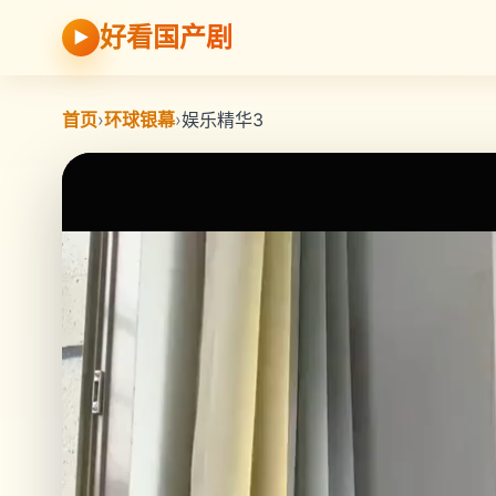
好看国产剧
▶
首页
›
环球银幕
›
娱乐精华3