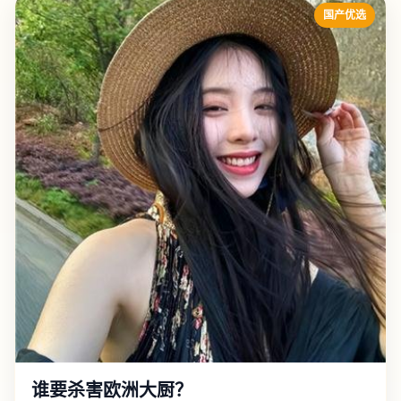
国产优选
谁要杀害欧洲大厨？