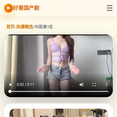
☰
好看国产剧
▶
首页
›
热播精选
›
叫我第1名