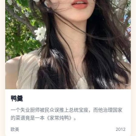
鸭羹
一个失业厨师被民众误推上总统宝座，而他治理国家
的菜谱竟是一本《家常炖鸭》。
欧美
2012