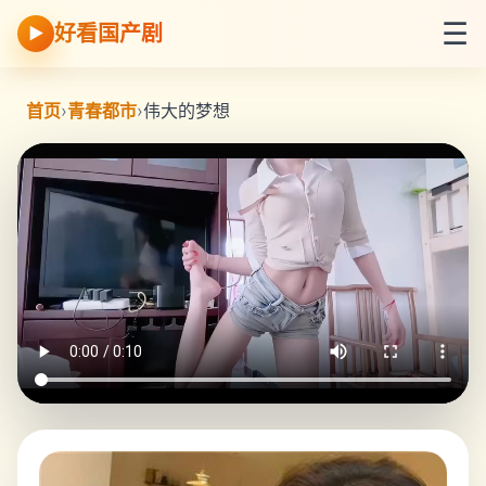
☰
好看国产剧
▶
首页
›
青春都市
›
伟大的梦想