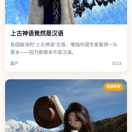
上古神语竟然是汉语
各国破译的“上古神语”古卷，唯独中国专家看得一头
雾水——因为那根本不是汉语。
国产
2023
悬疑罪案