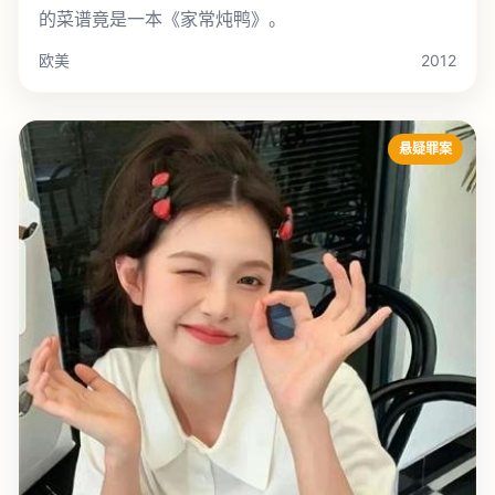
的菜谱竟是一本《家常炖鸭》。
欧美
2012
悬疑罪案