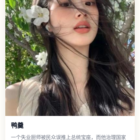
鸭羹
一个失业厨师被民众误推上总统宝座，而他治理国家