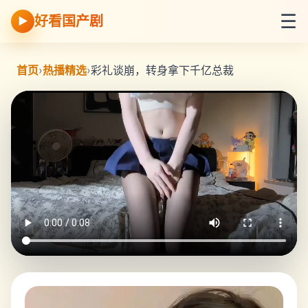
☰
好看国产剧
▶
首页
›
热播精选
›
彩礼谈崩，转身拿下千亿总裁