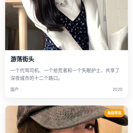
游荡街头
一个代驾司机、一个拾荒者和一个失眠护士，共享了
深夜城市的十二个路口。
国产
2020
悬疑罪案