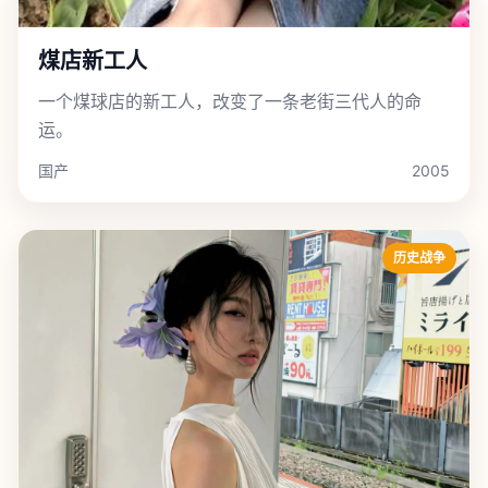
煤店新工人
一个煤球店的新工人，改变了一条老街三代人的命
运。
国产
2005
历史战争