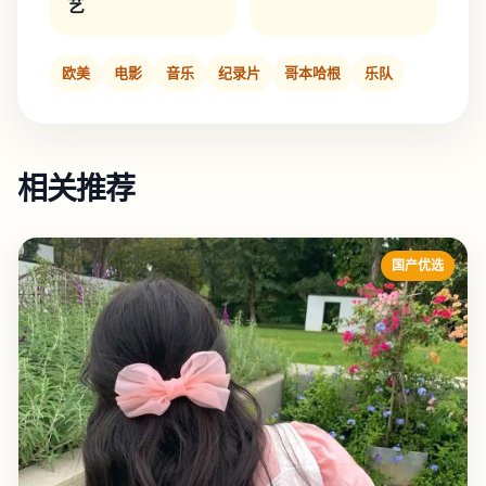
艺
欧美
电影
音乐
纪录片
哥本哈根
乐队
相关推荐
国产优选