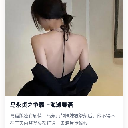
马永贞之争霸上海滩粤语
粤语版独有剧情：马永贞的妹妹被绑架后，他不得不
在三天内替斧头帮打通一条鸦片运输线。