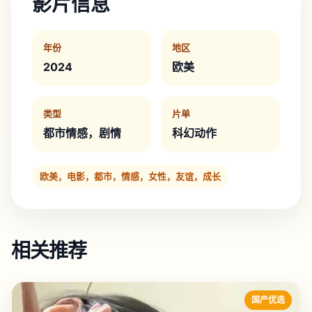
影片信息
年份
地区
2024
欧美
类型
片单
都市情感，剧情
科幻动作
欧美，电影，都市，情感，女性，友谊，成长
相关推荐
国产优选