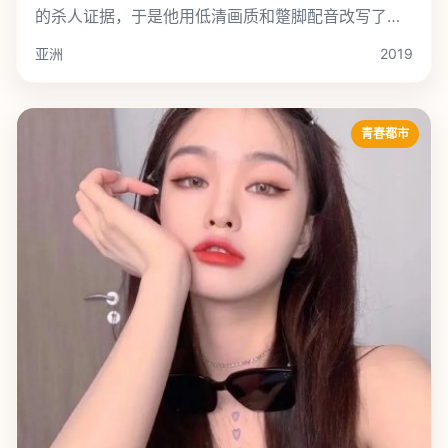
的杀人证据，于是他用低清画质和蹩脚配音改写了命
运。
亚洲
2019
青春都市