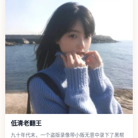
低清老翻王
九十年代末，一个盗版录像带小贩无意中录下了黑帮