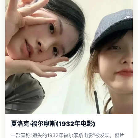
夏洛克·福尔摩斯(1932年电影)
一部宣称“遗失的1932年福尔摩斯电影”被发现，但片