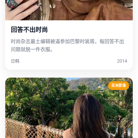
回答不出时尚
时尚杂志最土编辑被逼参加巴黎时装周，每回答不出
问题就脱一件衣服。
日韩
2014
亚洲影像