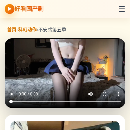
☰
好看国产剧
▶
首页
›
科幻动作
›
不安感第五季