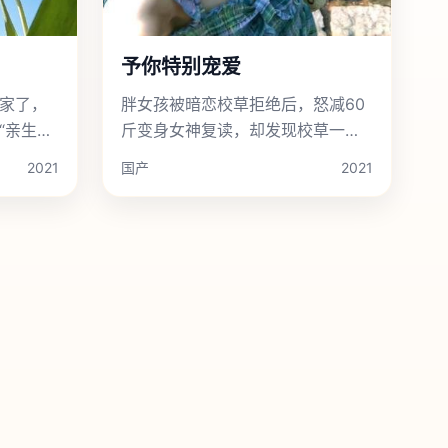
予你特别宠爱
家了，
胖女孩被暗恋校草拒绝后，怒减60
“亲生女
斤变身女神复读，却发现校草一直
在等她减肥是玩笑。
2021
国产
2021