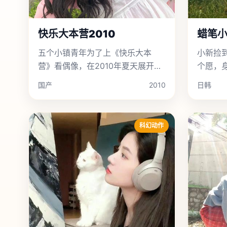
快乐大本营2010
蜡笔
五个小镇青年为了上《快乐大本
小新捡
营》看偶像，在2010年夏天展开了
个愿，
一场横跨半个中国的爆笑公路之
悉的人
国产
2010
日韩
旅。
科幻动作