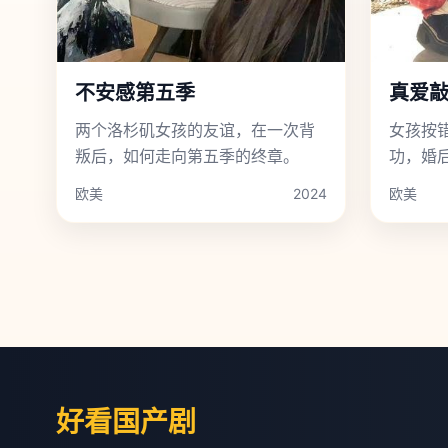
不安感第五季
真爱
两个洛杉矶女孩的友谊，在一次背
女孩按
叛后，如何走向第五季的终章。
功，婚
目。
欧美
2024
欧美
好看国产剧