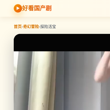
好看国产剧
▶
首页
›
奇幻冒险
›
探险活宝