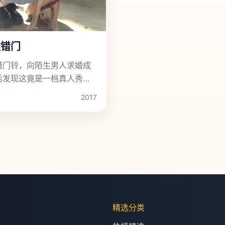
敲错门
错门铃，向陌生男人求婚成
后发现这竟是一档真人秀节
2017
精选分类