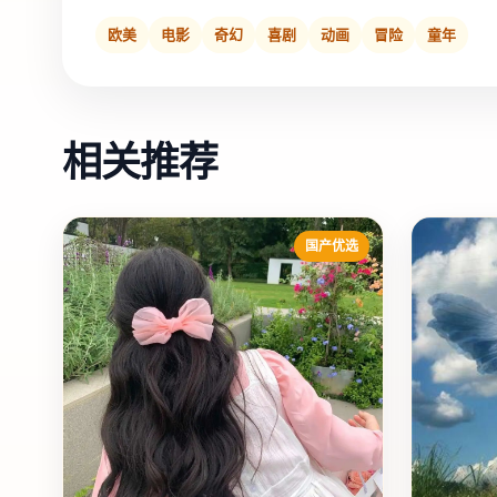
欧美
电影
奇幻
喜剧
动画
冒险
童年
相关推荐
国产优选