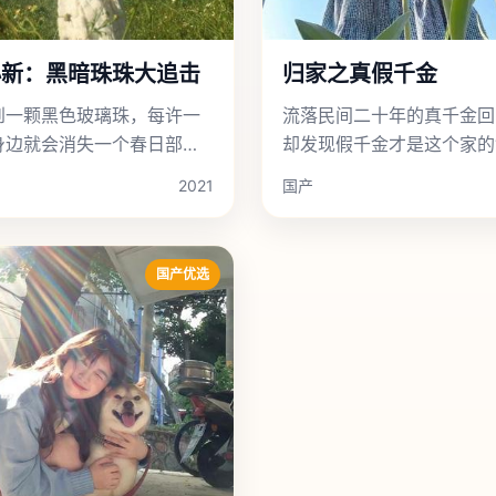
小新：黑暗珠珠大追击
归家之真假千金
到一颗黑色玻璃珠，每许一
流落民间二十年的真千金回
身边就会消失一个春日部熟
却发现假千金才是这个家的
。
儿”。
2021
国产
国产优选