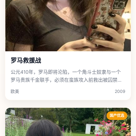
罗马救援战
公元410年，罗马即将沦陷，一个角斗士奴隶与一个
罗马贵族千金联手，必须在蛮族攻入前救出被囚禁的
最后一支罗马军团。
欧美
2009
国产优选