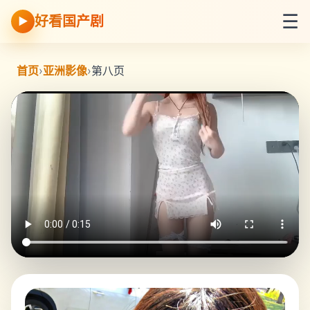
☰
好看国产剧
▶
首页
›
亚洲影像
›
第八页