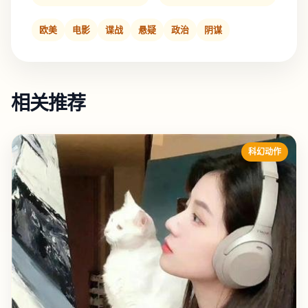
欧美
电影
谍战
悬疑
政治
阴谋
相关推荐
科幻动作