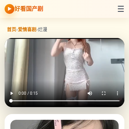
☰
好看国产剧
▶
首页
›
爱情喜剧
›
烂漫