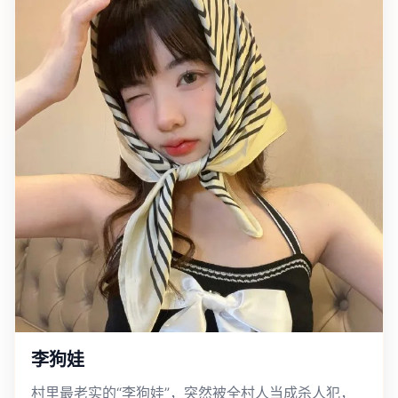
李狗娃
村里最老实的“李狗娃”，突然被全村人当成杀人犯，