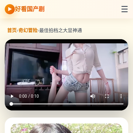
☰
好看国产剧
▶
首页
›
奇幻冒险
›
最佳拍档之大显神通