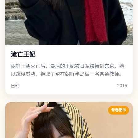
流亡王妃
朝鲜王朝灭亡后，最后的王妃被日军挟持到东京，她
以跳楼威胁，换取了留在朝鲜半岛做一名普通教师。
日韩
2015
青春都市