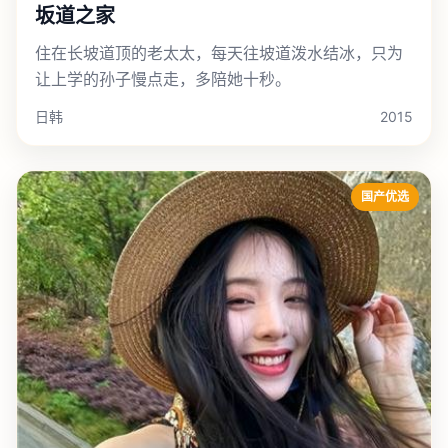
坂道之家
住在长坡道顶的老太太，每天往坡道泼水结冰，只为
让上学的孙子慢点走，多陪她十秒。
日韩
2015
国产优选