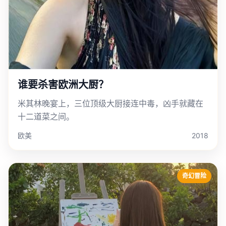
谁要杀害欧洲大厨？
米其林晚宴上，三位顶级大厨接连中毒，凶手就藏在
十二道菜之间。
欧美
2018
奇幻冒险