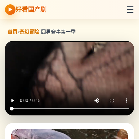
☰
好看国产剧
▶
首页
›
奇幻冒险
›
囧男窘事第一季