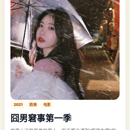
2021
欧美
电影
囧男窘事第一季