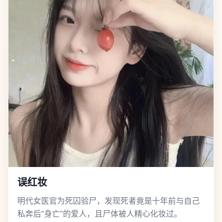
误红妆
明代女医官为死囚验尸，发现死者竟是十年前与自己
私奔后“身亡”的爱人，且尸体被人精心化妆过。