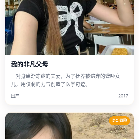
我的非凡父母
一对身患渐冻症的夫妻，为了抚养被遗弃的聋哑女
儿，用仅剩的力气创造了医学奇迹。
国产
2017
奇幻冒险