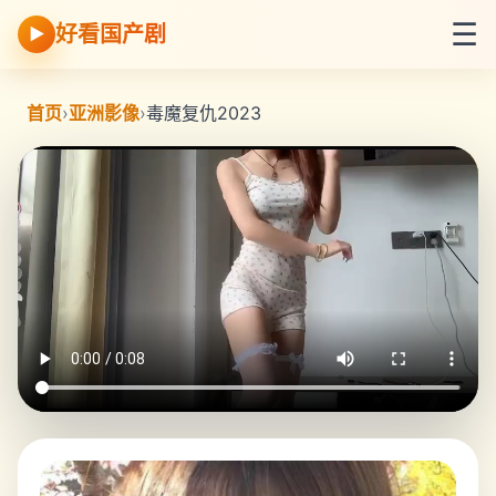
☰
好看国产剧
▶
首页
›
亚洲影像
›
毒魔复仇2023