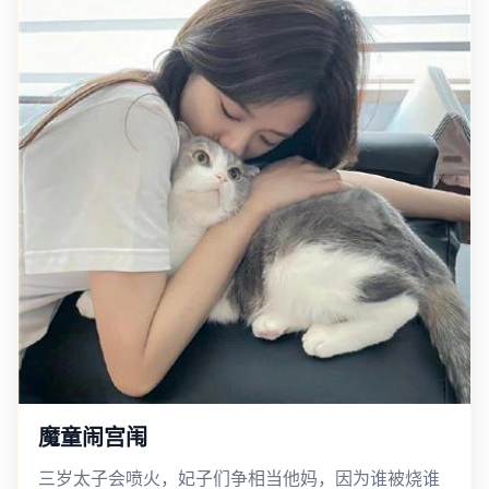
魔童闹宫闱
三岁太子会喷火，妃子们争相当他妈，因为谁被烧谁