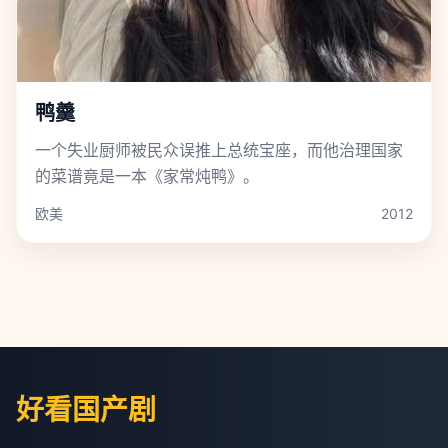
鸭羹
一个失业厨师被民众误推上总统宝座，而他治理国家
的菜谱竟是一本《家常炖鸭》。
欧美
2012
好看国产剧