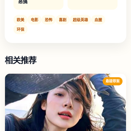
恶搞
欧美
电影
恐怖
喜剧
超级英雄
血腥
环保
相关推荐
悬疑罪案