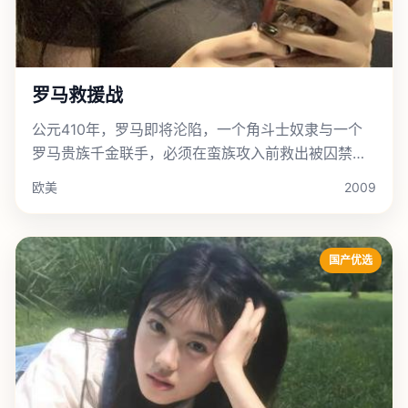
罗马救援战
公元410年，罗马即将沦陷，一个角斗士奴隶与一个
罗马贵族千金联手，必须在蛮族攻入前救出被囚禁的
最后一支罗马军团。
欧美
2009
国产优选