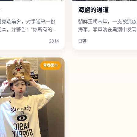
书
海盜的通道
员竞选前夕，对手送来一份
朝鲜王朝末年，一支被流放
记本，并警告：“你所有的罪
海军，靠声呐在黑潮中发现
在这里面。”
联通倭寇老巢的神秘水道。
2014
日韩
青春都市