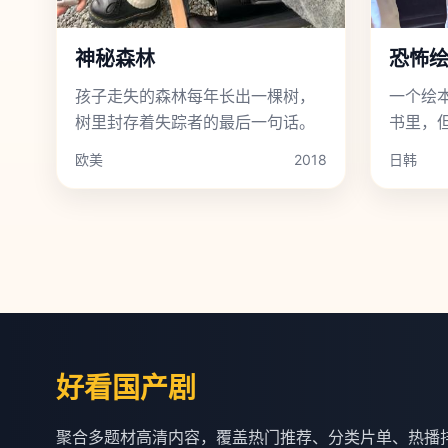
神秘森林
恐怖
孩子走失的森林每年长出一棵树，
一个绘
树里封存着失踪者的最后一句话。
书里，
实中具
欧美
2018
日韩
好看国产剧
聚合多题材高清内容，覆盖热门推荐、分类片单、热播