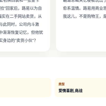
一套名牌西装和一张金卡
霸道总裁失忆梗被玩出
捡”回家后，路易以为自
愈系温情。路易用商业
福实在二手网站卖货，从
我这儿，不是购物王，是
与此同时，公司内斗激
中渐渐恢复记忆，但他犹
身边的“卖货小伙”？
类型
爱情喜剧,商战