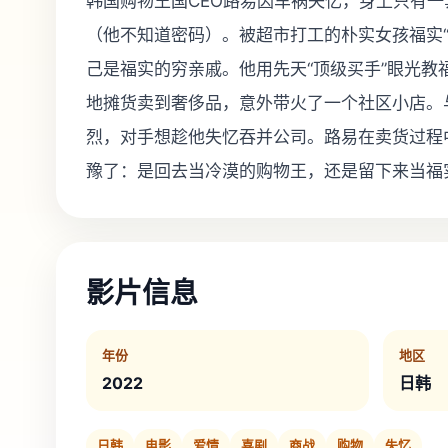
韩国购物王国CEO路易因车祸失忆，身上只有
（他不知道密码）。被超市打工的朴实女孩福实“
己是福实的穷亲戚。他用先天“顶级买手”眼光教
地摊货卖到奢侈品，意外带火了一个社区小店。
烈，对手想趁他失忆吞并公司。路易在卖货过程
豫了：是回去当冷漠的购物王，还是留下来当福实
影片信息
年份
地区
2022
日韩
日韩
电影
爱情
喜剧
商战
购物
失忆