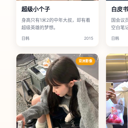
超级小个子
白皮
身高只有1米2的中年大叔，却有着
国会议
超级英雄的梦想。
空白笔
行，都
日韩
2015
日韩
亚洲影像