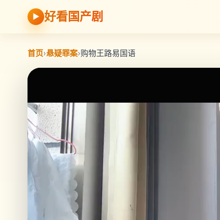
好看国产剧
▶
首页
›
悬疑罪案
›
购物王路易国语