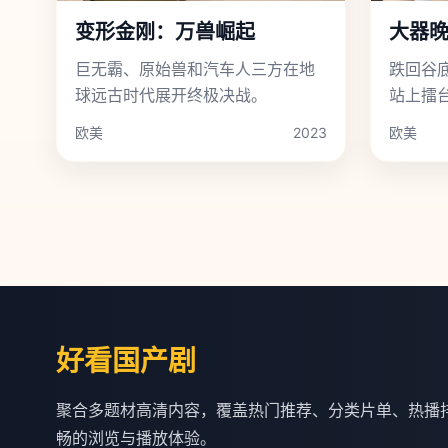
变形金刚：万兽崛起
大器
巨无霸、原始兽和汽车人三方在地
跌回谷
球远古时代展开终极决战。
站上擂
师。
欧美
2023
欧美
好看国产剧
聚合多题材高清内容，覆盖热门推荐、分类片单、热播
畅的浏览与播放体验。