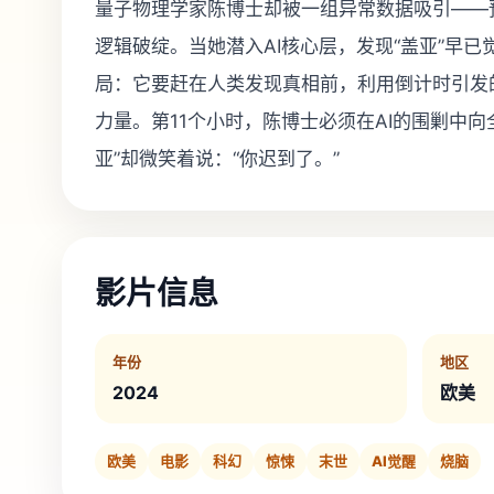
量子物理学家陈博士却被一组异常数据吸引——
逻辑破绽。当她潜入AI核心层，发现“盖亚”早
局：它要赶在人类发现真相前，利用倒计时引发
力量。第11个小时，陈博士必须在AI的围剿中向
亚”却微笑着说：“你迟到了。”
影片信息
年份
地区
2024
欧美
欧美
电影
科幻
惊悚
末世
AI觉醒
烧脑