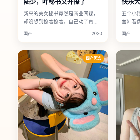
陆少，叶秘书又开撩了
快乐大
新来的美女秘书竟然是商业间谍，
五个小
却没想到撩着撩着，自己动了真
营》看偶
心。
一场横
国产
2020
国产
旅。
国产优选