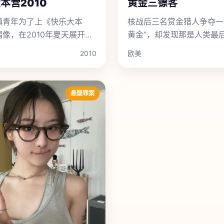
本营2010
黄金三镖客
镇青年为了上《快乐大本
核战后三名赏金猎人争夺一
像，在2010年夏天展开了
黄金”，却发现那是人类最
跨半个中国的爆笑公路之
发芽的小麦。
2010
欧美
悬疑罪案