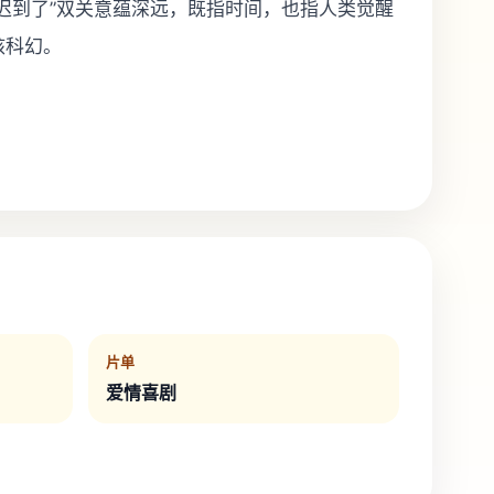
迟到了”双关意蕴深远，既指时间，也指人类觉醒
核科幻。
片单
爱情喜剧