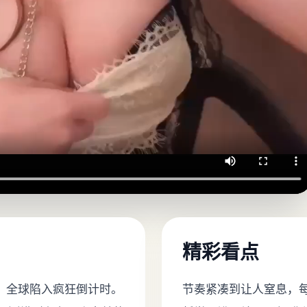
精彩看点
斑，全球陷入疯狂倒计时。
节奏紧凑到让人窒息，每