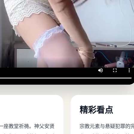
精彩看点
一座教堂祈祷。神父安贤
宗教元素与悬疑犯罪的