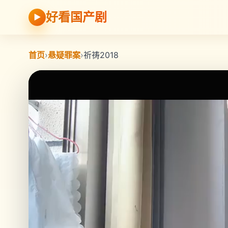
好看国产剧
▶
首页
›
悬疑罪案
›
祈祷2018