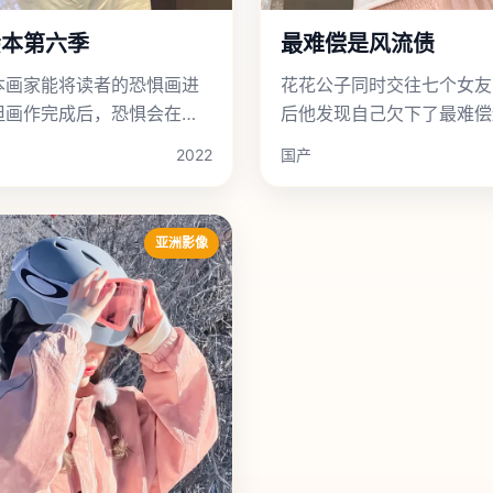
绘本第六季
最难偿是风流债
本画家能将读者的恐惧画进
花花公子同时交往七个女友
但画作完成后，恐惧会在现
后他发现自己欠下了最难偿
象化并反噬画家自身。
债。
2022
国产
亚洲影像