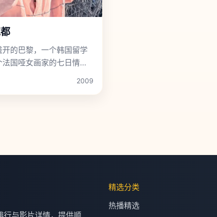
花都
盛开的巴黎，一个韩国留学
个法国哑女画家的七日情
2009
精选分类
热播精选
排行与影片详情，提供顺