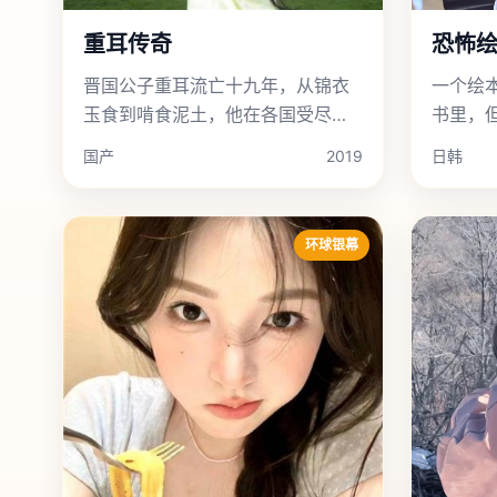
重耳传奇
恐怖
晋国公子重耳流亡十九年，从锦衣
一个绘
玉食到啃食泥土，他在各国受尽屈
书里，
辱，却暗中画下了一幅统一天下的
实中具
国产
2019
日韩
地理图。
环球银幕