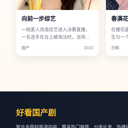
向前一步综艺
春满
一档素人改造综艺进入决赛直播，
在樱花
一名选手在台上被淘汰时，当场掏
生与一
出一把真枪。
缘。
国产
2022
日韩
好看国产剧
聚合多题材高清内容，覆盖热门推荐、分类片单、热播