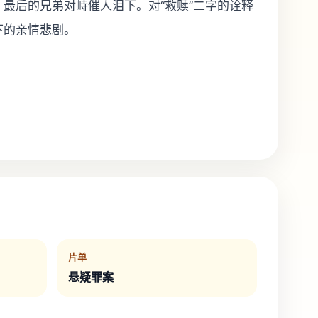
最后的兄弟对峙催人泪下。对“救赎”二字的诠释
下的亲情悲剧。
片单
悬疑罪案