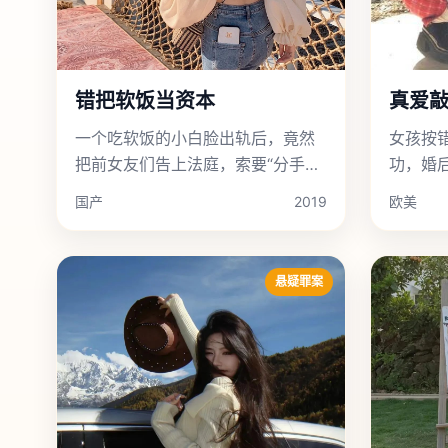
真爱
错把软饭当资本
女孩按
一个吃软饭的小白脸出轨后，竟然
功，婚
把前女友们告上法庭，索要“分手
目。
费”，还赢了。
欧美
国产
2019
悬疑罪案