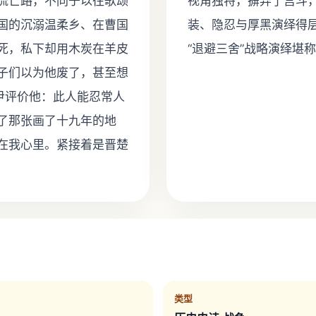
流亡路，不同于以往歌颂
视角独特，摒弃了宫斗，
国的沉溺温柔乡、在曹国
装、隐忍与厚黑演绎得
死，私下却用木炭在羊皮
“退避三舍”战略演绎堪
子们以为他废了，甚至想
尹评价他：此人能忍常人
了那张画了十九年的地
在我心里。紧接着是晋楚
类型