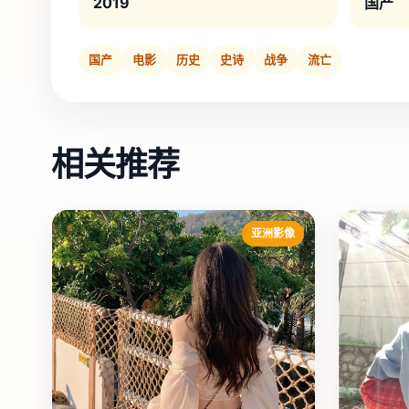
2019
国产
国产
电影
历史
史诗
战争
流亡
相关推荐
亚洲影像