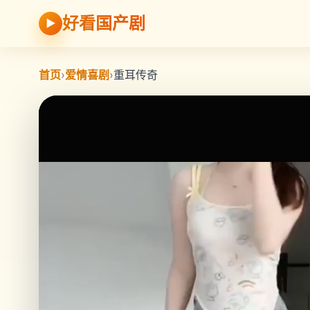
好看国产剧
▶
首页
›
爱情喜剧
›
重耳传奇