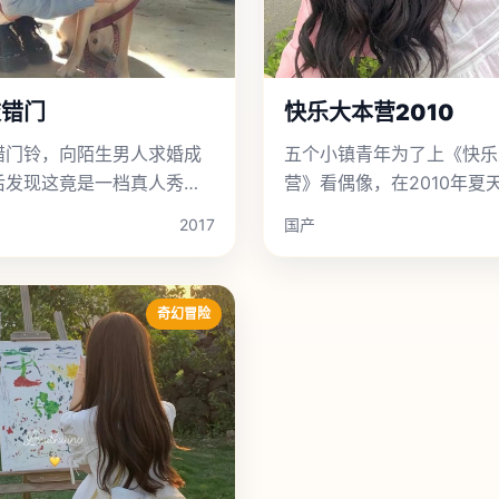
敲错门
快乐大本营2010
错门铃，向陌生男人求婚成
五个小镇青年为了上《快乐
后发现这竟是一档真人秀节
营》看偶像，在2010年夏
一场横跨半个中国的爆笑公
2017
国产
旅。
奇幻冒险