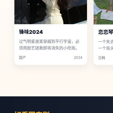
锋味2024
恋恋
过气明星谢某穿越到平行宇宙，必
一个失
须用厨艺拯救即将消失的小吃街。
一个街
国产
2024
日韩