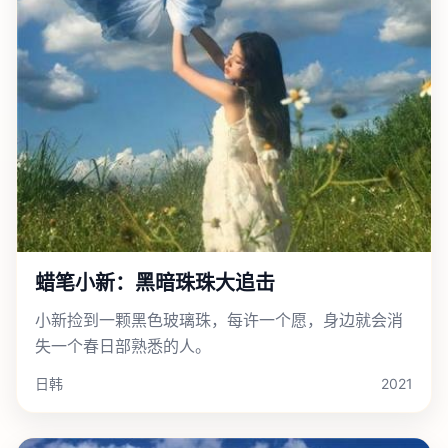
蜡笔小新：黑暗珠珠大追击
小新捡到一颗黑色玻璃珠，每许一个愿，身边就会消
失一个春日部熟悉的人。
日韩
2021