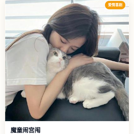
爱情喜剧
魔童闹宫闱