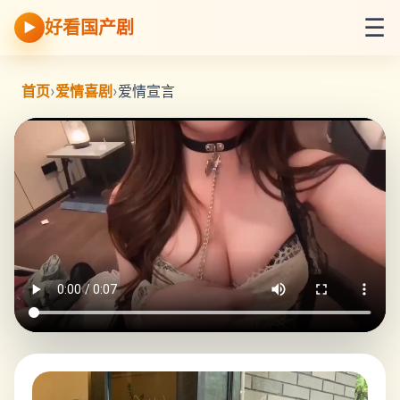
☰
好看国产剧
▶
首页
›
爱情喜剧
›
爱情宣言