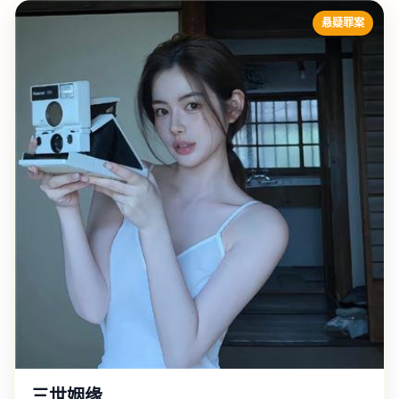
悬疑罪案
三世姻缘