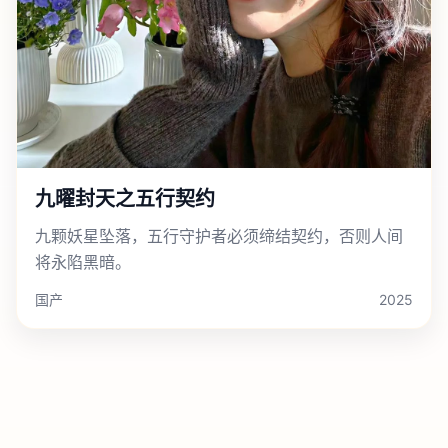
九曜封天之五行契约
九颗妖星坠落，五行守护者必须缔结契约，否则人间
将永陷黑暗。
国产
2025