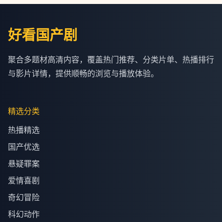
好看国产剧
聚合多题材高清内容，覆盖热门推荐、分类片单、热播排行
与影片详情，提供顺畅的浏览与播放体验。
精选分类
热播精选
国产优选
悬疑罪案
爱情喜剧
奇幻冒险
科幻动作