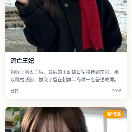
流亡王妃
朝鲜王朝灭亡后，最后的王妃被日军挟持到东京，她
以跳楼威胁，换取了留在朝鲜半岛做一名普通教师。
日韩
2015
国产优选