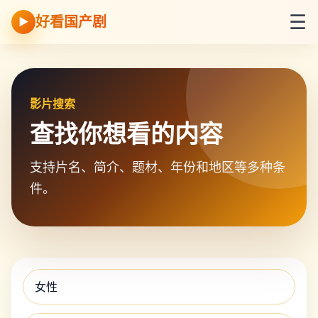
☰
好看国产剧
▶
影片搜索
查找你想看的内容
支持片名、简介、题材、年份和地区等多种条
件。